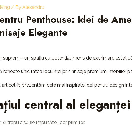
living
/ By
Alexandru
pentru Penthouse: Idei de Ame
inisaje Elegante
 suprem – un spațiu cu potențial imens de exprimare estetică ș
 reflecte unicitatea locuinței prin finisaje premium, mobilier 
t articol, îți prezentăm cele mai inspirate idei pentru design in
țiul central al eleganței
 și trebuie să fie impunător, dar primitor.