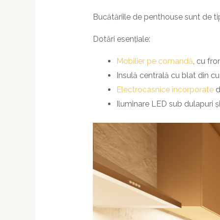
Bucătăriile de penthouse sunt de ti
Dotări esențiale:
Mobilier pe comandă
, cu fr
Insulă centrală cu blat din 
Electrocasnice încorporate
d
Iluminare LED sub dulapuri și 