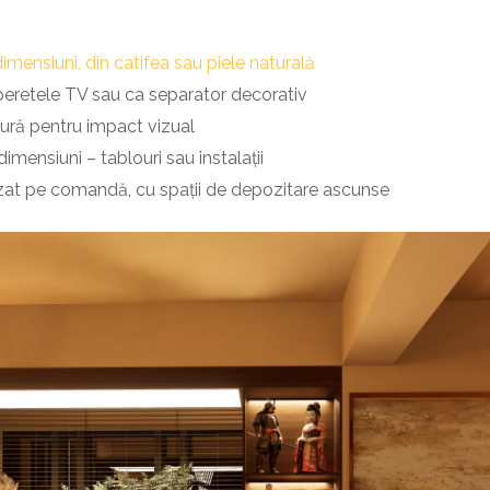
imensiuni, din catifea sau piele naturală
eretele TV sau ca separator decorativ
tură pentru impact vizual
mensiuni – tablouri sau instalații
lizat pe comandă, cu spații de depozitare ascunse