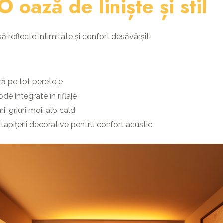
O oază de liniște și stil
 reflecte intimitate și confort desăvârșit.
tă pe tot peretele
 integrate în riflaje
uri, griuri moi, alb cald
apițerii decorative pentru confort acustic