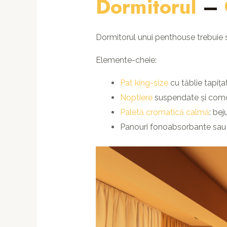
Dormitorul
–
Dormitorul unui penthouse trebuie să
Elemente-cheie:
Pat king-size
cu tăblie tapița
Noptiere
suspendate și comode
Paletă cromatică calmă
: bej
Panouri fonoabsorbante sau t