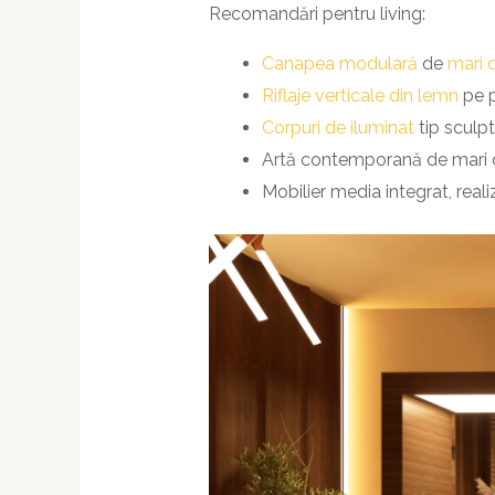
Recomandări pentru living:
Canapea modulară
de
mari d
Riflaje verticale din lemn
pe p
Corpuri de iluminat
tip sculp
Artă contemporană de mari di
Mobilier media integrat, rea