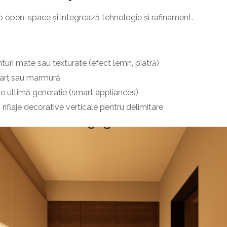
p open-space și integrează tehnologie și rafinament.
onturi mate sau texturate (efect lemn, piatră)
cuarț sau marmură
e ultimă generație (smart appliances)
riflaje decorative verticale pentru delimitare