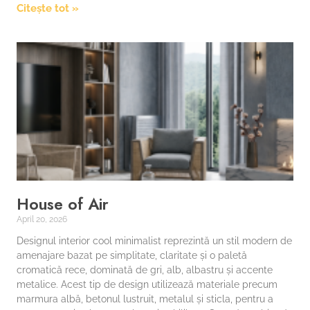
Citește tot »
House of Air
April 20, 2026
Designul interior cool minimalist reprezintă un stil modern de
amenajare bazat pe simplitate, claritate și o paletă
cromatică rece, dominată de gri, alb, albastru și accente
metalice. Acest tip de design utilizează materiale precum
marmura albă, betonul lustruit, metalul și sticla, pentru a