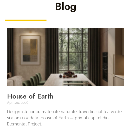
Blog
House of Earth
April 20, 2026
Design interior cu materiale naturale: travertin, catifea verde
si alama oxidata. House of Earth — primul capitol din
Elemental Project.